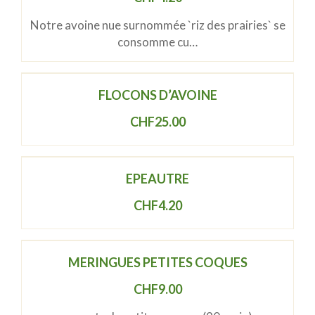
Notre avoine nue surnommée `riz des prairies` se
consomme cu…
FLOCONS D’AVOINE
CHF
25.00
EPEAUTRE
CHF
4.20
MERINGUES PETITES COQUES
CHF
9.00