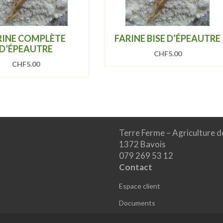
RINE COMPLÈTE
FARINE BISE D’ÉPEAUTRE
D’ÉPEAUTRE
CHF
5.00
CHF
5.00
Terre Ferme – Agriculture d
1372 Bavois
079 269 53 12
Contact
Espace client
Documents