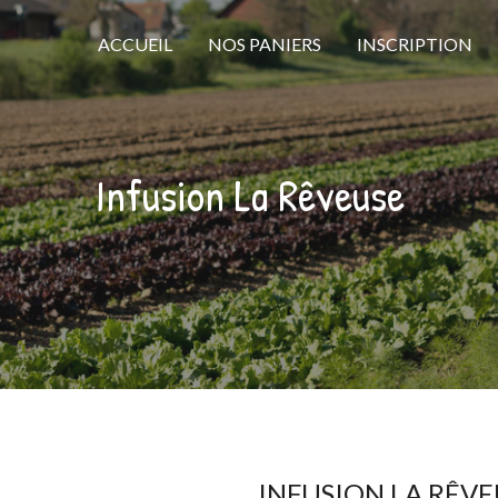
ACCUEIL
NOS PANIERS
INSCRIPTION
Infusion La Rêveuse
INFUSION LA RÊVE