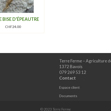
E BISE D’ÉPEAUTRE
CHF
24.00
Terre Ferme – Agriculture d
1372 Bavois
079 269 53 12
Contact
Espace client
Documents
© 2023 Terre Ferme