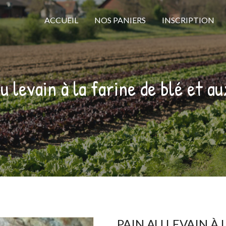
ACCUEIL
NOS PANIERS
INSCRIPTION
u levain à la farine de blé et a
PAIN AU LEVAIN À 