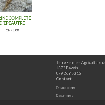
RINE COMPLÈTE
D’ÉPEAUTRE
CHF
5.00
Terre Ferme – Agriculture d
1372 Bavois
079 269 53 12
Contact
Espace client
Documents